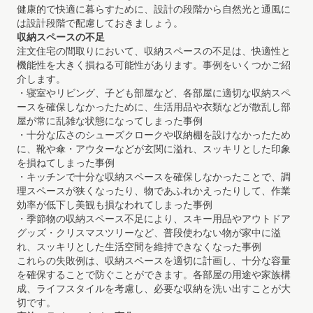
健康的で快適に暮らすために、設計の段階から自然光と通風に
は設計段階で配慮しておきましょう。
収納スペースの不足
注文住宅の間取りにおいて、収納スペースの不足は、快適性と
機能性を大きく損ねる可能性があります。事例をいくつかご紹
介します。
・寝室やリビング、子ども部屋など、各部屋に適切な収納スペ
ースを確保しなかったために、生活用品や衣類などが散乱し部
屋が常に乱雑な状態になってしまった事例
・十分な広さのシューズクロークや収納棚を設けなかったため
に、靴や傘・アウターなどが玄関に溢れ、スッキリとした印象
を損ねてしまった事例
・キッチンで十分な収納スペースを確保しなかったことで、調
理スペースが狭くなったり、物であふれかえったりして、作業
効率が低下し美観も損なわれてしまった事例
・季節物の収納スペース不足により、スキー用品やアウトドア
グッズ・クリスマスツリーなど、普段使わない物が家中に溢
れ、スッキリとした生活空間を維持できなくなった事例
これらの失敗例は、収納スペースを適切に計画し、十分な容量
を確保することで防ぐことができます。各部屋の用途や家族構
成、ライフスタイルを考慮し、必要な収納を洗い出すことが大
切です。