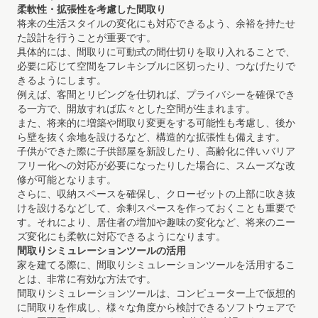
柔軟性・拡張性を考慮した間取り
将来の生活スタイルの変化にも対応できるよう、余裕を持たせ
た設計を行うことが重要です。
具体的には、間取りに可動式の間仕切りを取り入れることで、
必要に応じて空間をフレキシブルに区切ったり、つなげたりで
きるようにします。
例えば、客間とリビングを仕切れば、プライバシーを確保でき
る一方で、開放すれば広々とした空間が生まれます。
また、将来的に増築や間取り変更をする可能性も考慮し、後か
ら壁を抜く余地を設けるなど、構造的な拡張性も備えます。
子供ができた際に子供部屋を新設したり、高齢化に伴いバリア
フリー化への対応が必要になったりした場合に、スムーズな改
修が可能となります。
さらに、収納スペースを確保し、クローゼットの上部に吹き抜
けを設けるなどして、余剰スペースを作っておくことも重要で
す。それにより、居住者の増加や趣味の変化など、将来のニー
ズ変化にも柔軟に対応できるようになります。
間取りシミュレーションツールの活用
家を建てる際に、間取りシミュレーションツールを活用するこ
とは、非常に有効な方法です。
間取りシミュレーションツールは、コンピューター上で仮想的
に間取りを作成し、様々な角度から検討できるソフトウェアで