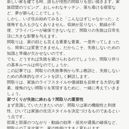
新しい家を建てる時、誰もが理想の間取りを思い描きます。家
族団欒のリビング、おしゃれなキッチン、落ち着ける寝室な
ど、夢が膨らむことでしょう。
しかし、いざ住み始めてみると「こんなはずじゃなかった」と
後悔する人も少なくありません。収納が足りない、動線が不
便、プライバシーが確保できないなど、間取りの失敗は日常生
活に大きな影響を与えます。
間取りは、家の顔とも言える重要な要素。一度作ってしまった
ら、簡単には変更できません。だからこそ、失敗しないための
知識と準備が欠かせないのです。
でも、どうすれば失敗を避けられるのでしょうか。間取り作り
の基本ルールは何なのでしょうか。
この記事では、間取りの失敗事例から学ぶ教訓と、失敗しない
ための具体的なポイントを詳しく解説します。
間取りは、家族のライフスタイルや価値観を反映する大切な要
素。後悔のない間取りを実現するために、一緒に考えていきま
しょう。
家づくりが失敗に終わる？間取りの重要性
まず意識していただきたいのが、間取りは家の機能性と利便
性、ひいては家族の生活スタイルを決定づけるものであるとい
う点です。
部屋と部屋のつながり・動線の効率・採光や通風の確保など、
間取りの工夫次第で、家の性能は大きく変わります。