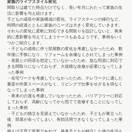
家族のライフスタイル変化
間取りは建てた時点だけでなく、長い年月にわたって家族の生
活に影響を与え続けます。
子どもの成長や家族構成の変化、ライフステージの移行など、
時間の経過とともに家族のニーズは大きく変化していきます。
それらの変化に柔軟に対応できる間取りを設計しないと、将来
的に悪影響を与えてしまうケースもあるようです。事例をいく
つかご紹介します。
・子どもの成長に伴う部屋数の変化を考慮しなかったため、数
年後に手狭になり、リフォームを余儀なくされてしまった事例
・老親との同居を想定していなかったため、急な同居に対応で
きる間取りになっておらず、大規模な改修が必要になってしま
った事例
・在宅ワークを考慮していなかったため、テレワークに適した
書斎や作業スペースがなく、リビングで仕事をせざるを得なく
なってしまった事例
・将来の介護を考慮していなかったため、バリアフリーに対応
しておらず、高齢になってから慌てて改修することになってし
まった事例
・子どもの独立を見据えていなかったため、子どもが巣立った
後、部屋が余ってしまい、有効活用できなくなってしまった事
例
例えば子育て世帯であれば、将来子どもが独立した後の生活も