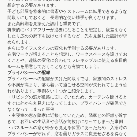
想定する必要があります。
子ども部屋を将来的に書斎やゲストルームに転用できるような
間取りにしておくと、長期的な使い勝手が良くなります。
また高齢期を見据えた設計も重要です。
将来的にバリアフリーが必要になることを想定し、段差をなく
したり広めの廊下を設けたりするなど、先を見越した設計が求
められます。
さらにライフスタイルの変化も予測する必要があります。
在宅ワークが増えることを想定し、ワークスペースを設けてお
くことや、趣味の変化に合わせてフレキシブルに使える多目的
ルームを用意しておくことなども有効でしょう。
プライバシーへの配慮
プライバシーへの配慮が欠けた間取りでは、家族間のストレス
や不満が高まり、落ち着いて過ごせる空間が失われてしまう恐
れがあります。事例をいくつかご紹介します。
・リビングの窓が道路に面していたため、カーテンを開けると
すぐに外から丸見えになってしまい、プライバシーが確保でき
なくなってしまった事例
・主寝室の窓が隣家に近接していたため、隣家との距離が近す
ぎて、お互いの生活音や会話が筒抜けになってしまった事例
・バスルームの窓が外から見える位置にあったため、入浴時の
プライバシーが守れず、窓を曇りガラスに変更せざるを得なく