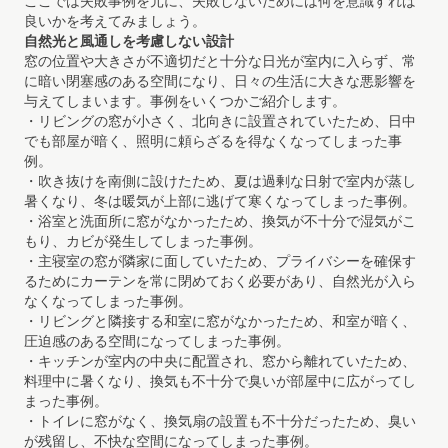
ここでは失敗事例を元に、失敗しないためには何を意識すれば
良いかを考えてみましょう。
自然光と風通しを考慮しない設計
窓の位置や大きさが不適切だと十分な日光が室内に入らず、常
に暗い閉塞感のある空間になり、日々の生活に大きな悪影響を
与えてしまいます。事例をいくつかご紹介します。
・リビングの窓が小さく、北向きに設置されていたため、日中
でも部屋が暗く、照明に頼らざるを得なくなってしまった事
例。
・吹き抜けを南側に設けたため、夏は過剰な日射で室内が蒸し
暑くなり、冬は暖気が上部に逃げて寒くなってしまった事例。
・浴室と洗面所に窓がなかったため、換気が不十分で湿気がこ
もり、カビが発生してしまった事例。
・主寝室の窓が隣家に面していたため、プライバシーを確保す
るためにカーテンを常に閉めておく必要があり、自然光が入ら
なくなってしまった事例。
・リビングと隣接する和室に窓がなかったため、和室が暗く、
圧迫感のある空間になってしまった事例。
・キッチンが室内の中央に配置され、窓から離れていたため、
料理中に暑くなり、換気も不十分で臭いが部屋中に広がってし
まった事例。
・トイレに窓がなく、換気扇の設置も不十分だったため、臭い
が残留し、不快な空間になってしまった事例。