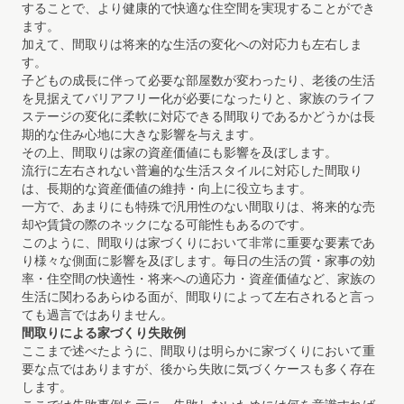
することで、より健康的で快適な住空間を実現することができ
ます。
加えて、間取りは将来的な生活の変化への対応力も左右しま
す。
子どもの成長に伴って必要な部屋数が変わったり、老後の生活
を見据えてバリアフリー化が必要になったりと、家族のライフ
ステージの変化に柔軟に対応できる間取りであるかどうかは長
期的な住み心地に大きな影響を与えます。
その上、間取りは家の資産価値にも影響を及ぼします。
流行に左右されない普遍的な生活スタイルに対応した間取り
は、長期的な資産価値の維持・向上に役立ちます。
一方で、あまりにも特殊で汎用性のない間取りは、将来的な売
却や賃貸の際のネックになる可能性もあるのです。
このように、間取りは家づくりにおいて非常に重要な要素であ
り様々な側面に影響を及ぼします。毎日の生活の質・家事の効
率・住空間の快適性・将来への適応力・資産価値など、家族の
生活に関わるあらゆる面が、間取りによって左右されると言っ
ても過言ではありません。
間取りによる家づくり失敗例
ここまで述べたように、間取りは明らかに家づくりにおいて重
要な点ではありますが、後から失敗に気づくケースも多く存在
します。