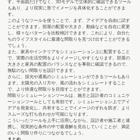
す。平面図だけでなく、3Dモデルで立体的に確認できるツール
もあり、より現実に形でイメージを具体化することができま
す。
このようなツールを使うことで、まず、アイデアを自由に試す
ことができます。部屋の配置や大きさ、動線などを自在に変更
し、様々なパターンを比較検討できます。これにより、自分た
ちのライフスタイルに最適な間取りを見つけ出すことができる
でしょう。
また、家具やインテリアをシミュレーション上に配置すること
で、実際の生活空間をよりイメージしやすくなります。部屋の
大きさと家具の配置のバランスなどを事前に確認できるので、
無駄のない間取りを設計できます。
さらに、採光や通風のシミュレーションができるツールもあり
ます。太陽光の入り方や、風の流れをシミュレートすること
で、より快適な間取りを目指すことができます。
間取りシミュレーションツールは、施主と設計者のコミュニケ
ーションツールとしても有効です。シミュレーション上でアイ
デアを視覚化し、共有することでイメージのずれを防ぎ、より
スムーズな打ち合わせが可能になります。
こういったツールを上手に活用しながら、設計者や施工者と連
携し、現実的な条件の中で最適解を見出していくことが、満足
のいく間取り作りにつながるでしょう。
まとめ