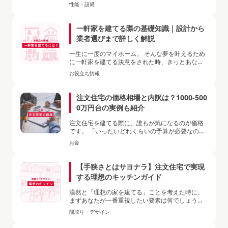
「冬も快適な家」「気密性の高い家」といったキ
性能・設備
ャッチコピーを目にしたことはな…
一軒家を建てる際の基礎知識｜設計から
業者選びまで詳しく解説
一生に一度のマイホーム。 そんな夢を叶えるため
に一軒家を建てる決意をされた時、きっとあなた
は心躍らせていることでしょう。 しかし、いざ一
お役立ち情報
軒家を建てようと思っても…
注文住宅の価格相場と内訳は？1000-500
0万円台の実例も紹介
注文住宅を建てる際に、誰もが気になるのが価格
です。 「いったいどれくらいの予算が必要なのだ
ろう？」「自分の理想の家を実現するには、どの
お金
くらいの資金が必要になるの…
【手狭さとはサヨナラ】注文住宅で実現
する理想のキッチンガイド
漠然と「理想の家を建てる」ことを考えた時に、
まずあなたが一番重視したい要素は何でしょう
か？ある程度家事をする方であれば、まず頭に浮
間取り・デザイン
かぶのが『キッチン』になるかも…