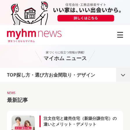
Skip to content
家づくりに役立つ情報が満載!
マイホム ニュース
TOP
探し方・選び方
お金
間取り・デザイン
性能・設備
お役立ち情報
工務店インタビュー
NEWS
最新記事
注文住宅と建売住宅（新築分譲住宅）の
違いとメリット・デメリット