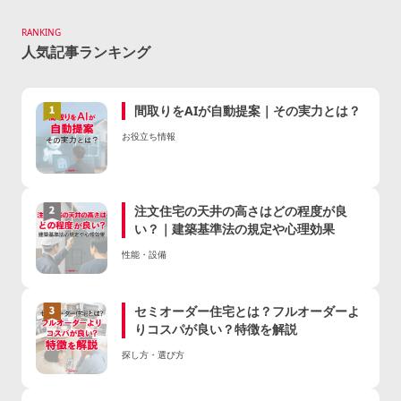
稿
の
RANKING
ペ
人気記事ランキング
ー
ジ
間取りをAIが自動提案｜その実力とは？
送
り
お役立ち情報
注文住宅の天井の高さはどの程度が良
い？｜建築基準法の規定や心理効果
性能・設備
セミオーダー住宅とは？フルオーダーよ
りコスパが良い？特徴を解説
探し方・選び方