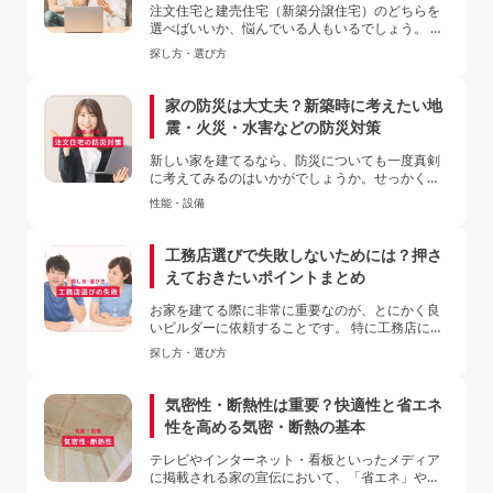
注文住宅と建売住宅（新築分譲住宅）のどちらを
選べばいいか、悩んでいる人もいるでしょう。 注
文住宅と建売住宅（新築分譲住宅）の違いは、主
探し方・選び方
に以下の4つです。 注文住…
家の防災は大丈夫？新築時に考えたい地
震・火災・水害などの防災対策
新しい家を建てるなら、防災についても一度真剣
に考えてみるのはいかがでしょうか。せっかく建
てた大切な家が、地震や水害で壊れてしまったら
性能・設備
悲しいですよね。 しかし、し…
工務店選びで失敗しないためには？押さ
えておきたいポイントまとめ
お家を建てる際に非常に重要なのが、とにかく良
いビルダーに依頼することです。 特に工務店に依
頼する場合、業者による良し悪しがはっきりと分
探し方・選び方
かれる傾向にあります。 こ…
気密性・断熱性は重要？快適性と省エネ
性を高める気密・断熱の基本
テレビやインターネット・看板といったメディア
に掲載される家の宣伝において、「省エネ」や