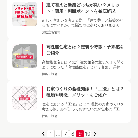
建て替えと新築どっちが良い？メリッ
ト・費用・判断ポイントを徹底解説
新しく住まいを考える際、「建て替えと新築のど
っちにすべきか」で悩む方は少なくありません。
建て替えは今の土地を活かしながら家を新しくで
お役立ち情報
きる一方で、新築は理想の場所…
高性能住宅とは？定義や特徴・予算感を
ご紹介
高性能住宅とは？ 近年注文住宅の宣伝でよく聞く
ようになった「高性能住宅」という言葉。 具体的
に何を指すか曖昧な段階でも、同じ家づくりをす
性能・設備
るなら「普通の住宅」より…
お家づくりの基礎知識！「工法」とは？
種類や特徴、メリットをご紹介
住宅における「工法」とは？ 理想のお家づくりを
考える際、必ず知っておきたいのが住宅の「工
法」と「構造」。 本記事では住宅における工法の
性能・設備
基礎知識から工法ごとの特徴…
投
1
…
7
8
9
10